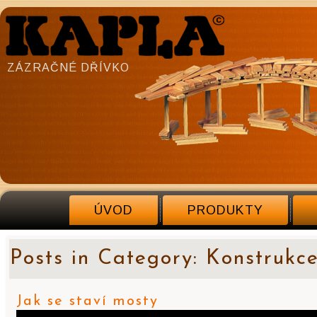
ZÁZRAČNÉ DŘÍVKO
ÚVOD
PRODUKTY
Posts in Category: Konstrukc
Jak se staví mosty