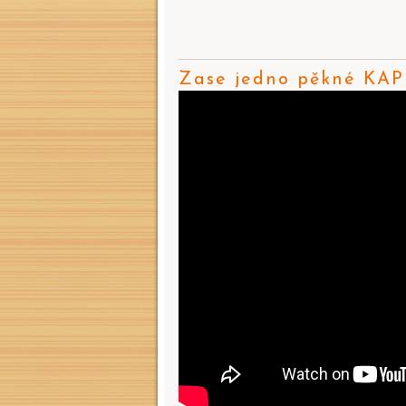
Zase jedno pěkné KA