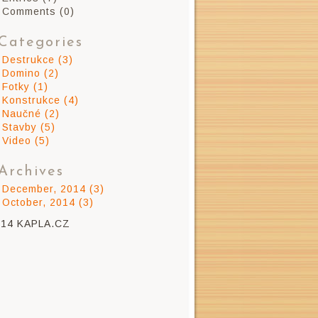
Comments (0)
Categories
Destrukce (3)
Domino (2)
Fotky (1)
Konstrukce (4)
Naučné (2)
Stavby (5)
Video (5)
Archives
December, 2014 (3)
October, 2014 (3)
014 KAPLA.CZ