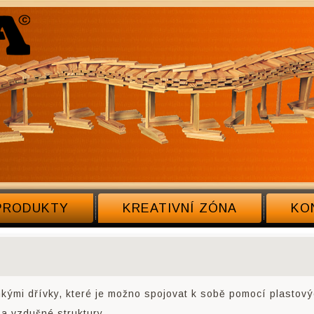
PRODUKTY
KREATIVNÍ ZÓNA
KO
kými dřívky, které je možno spojovat k sobě pomocí plastový
a vzdušné struktury.