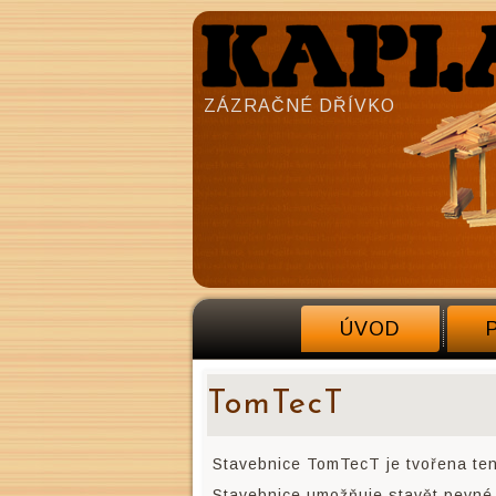
ZÁZRAČNÉ DŘÍVKO
ÚVOD
TomTecT
Stavebnice TomTecT je tvořena ten
Stavebnice umožňuje stavět pevné 