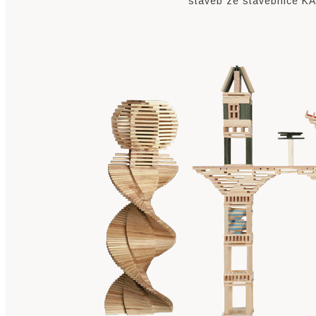
staveb ze stavebnice K