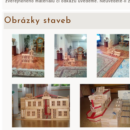
zveřejněného materiálu či odkazu uvedeme. Neuvedete-li ž
Obrázky staveb