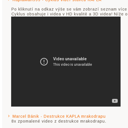
Po kliknutí na odkaz výše se vám zobrazí seznam více
Cyklus obsahuje i videa v HD kvalitě a 3D videa! Níže o
Marcel Bánik - Destrukce KAPLA mrakodrapu
8x zpomalené video z destrukce mrakodrapu.